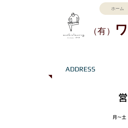
ホーム
​（有）
ADDRESS
営
月〜土