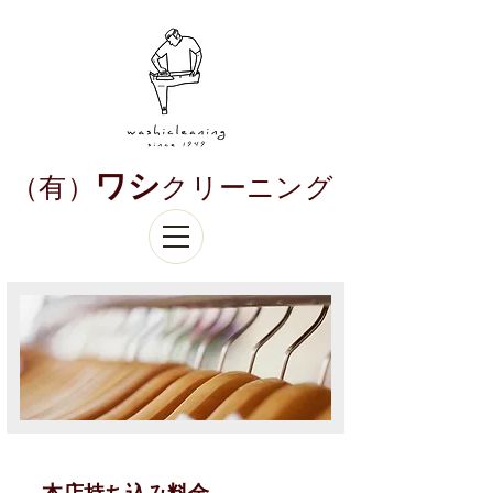
ワシ
​（有）
クリーニング