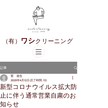
ワシ
​（有）
クリーニング
記事
鷲 達也
2020年4月12日
読了時間: 1分
新型コロナウイルス拡大防
止に伴う通常営業自粛のお
知らせ